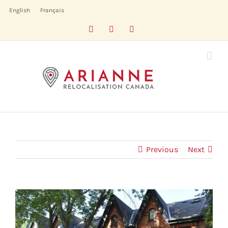
Skip
English
Français
to
Facebook
LinkedIn
X
content
Previous
Next
View
Larger
Image