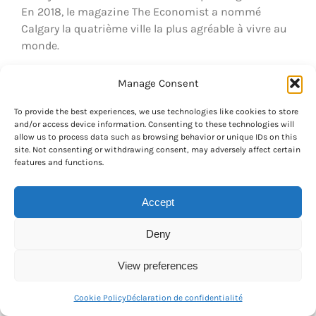
En 2018, le magazine The Economist a nommé
Calgary la quatrième ville la plus agréable à vivre au
monde.
Indicateur du coût de la vie, basé sur le loyer mensuel
Manage Consent
moyen. (selon Numbeo.com)
To provide the best experiences, we use technologies like cookies to store
Appartement d’une chambre dans le centre-
and/or access device information. Consenting to these technologies will
allow us to process data such as browsing behavior or unique IDs on this
ville 1 250 $
site. Not consenting or withdrawing consent, may adversely affect certain
Appartement d’une chambre en dehors du
features and functions.
centre-ville 1 000 $
Appartement de trois chambres dans le centre-
Accept
ville 2 100 $
Appartement de trois chambres en dehors du
Deny
centre-ville 1 600 $
View preferences
Vous pouvez également consulter notre article sur
10
Things you didn’t know about Calgary
.
Cookie Policy
Déclaration de confidentialité