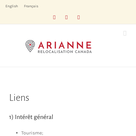
Skip
English
Français
to
Facebook
LinkedIn
X
content
Liens
1) Intérêt général
Tourisme;