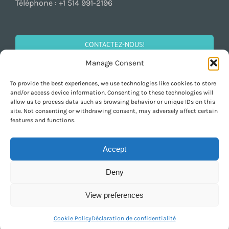
Téléphone :
+1 514 991-2196
CONTACTEZ-NOUS!
Manage Consent
To provide the best experiences, we use technologies like cookies to store
SOCIALISEZ!
and/or access device information. Consenting to these technologies will
allow us to process data such as browsing behavior or unique IDs on this
site. Not consenting or withdrawing consent, may adversely affect certain
features and functions.
Accept
Deny
Copyright 1997-2026 ARIANNE Relocation Canada | All Rights Reserved |
Design by
Purely Pacha
View preferences
English
Français
Cookie Policy
Déclaration de confidentialité