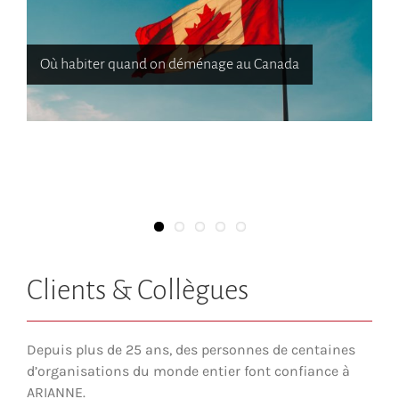
Où habiter quand on déménage au Canada
Comment trouver un logement au Canada?
Comment obtenir la citoyenneté canadienne
Santé aux bières Canadiennes
La géographie du Canada
Clients & Collègues
Depuis plus de 25 ans, des personnes de centaines
d’organisations du monde entier font confiance à
ARIANNE.