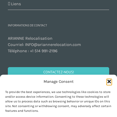
Liens
INFORMATIONS DE CONTACT
ARIANNE Relocalisation
Courriel:
INFO@ariannerelocation.com
Téléphone :
+1 514 991-2196
CONTACTEZ-NOUS!
Manage Consent
To provide the best experiences, we use technologies like cookies to store
SOCIALISEZ!
and/or access device information. Consenting to these technologies will
allow us to process data such as browsing behavior or unique IDs on this
site. Not consenting or withdrawing consent, may adversely affect certain
features and functions.