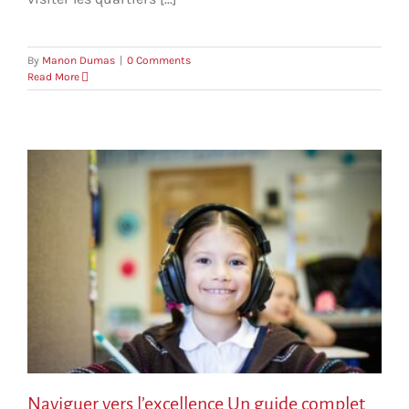
By
Manon Dumas
|
0 Comments
Read More
Naviguer vers l’excellence Un guide complet