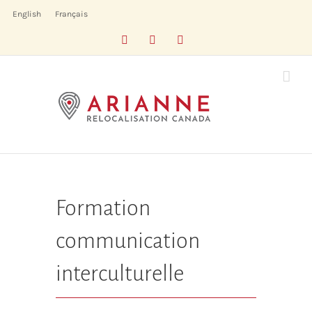
Skip
English
Français
to
Facebook
LinkedIn
X
content
Formation
communication
interculturelle