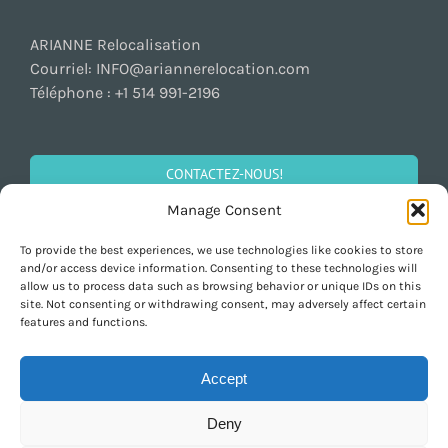
ARIANNE Relocalisation
Courriel:
INFO@ariannerelocation.com
Téléphone :
+1 514 991-2196
CONTACTEZ-NOUS!
Manage Consent
To provide the best experiences, we use technologies like cookies to store
SOCIALISEZ!
and/or access device information. Consenting to these technologies will
allow us to process data such as browsing behavior or unique IDs on this
site. Not consenting or withdrawing consent, may adversely affect certain
features and functions.
Accept
Deny
Copyright 1997-2026 ARIANNE Relocation Canada | All Rights Reserved |
Design by
Purely Pacha