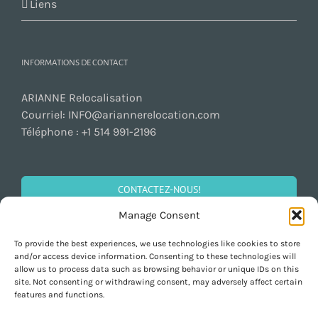
Liens
INFORMATIONS DE CONTACT
ARIANNE Relocalisation
Courriel:
INFO@ariannerelocation.com
Téléphone :
+1 514 991-2196
CONTACTEZ-NOUS!
Manage Consent
To provide the best experiences, we use technologies like cookies to store
SOCIALISEZ!
and/or access device information. Consenting to these technologies will
allow us to process data such as browsing behavior or unique IDs on this
site. Not consenting or withdrawing consent, may adversely affect certain
features and functions.