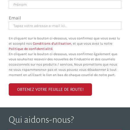
Email
En cliquant sur le bouton ci-dessous, vous confirmez que vous avez lu
et accepté nos
Conditions d'utilisation
, et que vous avez lu notre
Politique de confidentialité
.
En cliquant sur le bouton ci-dessous, vous confirmez également que
vous souhaitez recevoir des nouvelles de l'industrie et des courriels
occasionnels sur nos produits / services. Nous promettons que nous
ne vous «spammerons» pas et vous pouvez vous désabonner à tout
moment en utilisant le lien en bas de chaque courriel de notre part.
Qui aidons-nous?