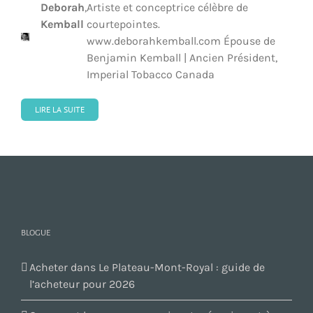
Deborah
,
Artiste et conceptrice célèbre de
Gruber
Pictet
Möröy
Montréal (IRCM)
Anniek
,
Partenaire et Coach en développement
Kemball
courtepointes.
Kindts
intégral, The Coaching House
www.deborahkemball.com Épouse de
Benjamin Kemball | Ancien Président,
Imperial Tobacco Canada
LIRE LA SUITE
BLOGUE
Acheter dans Le Plateau-Mont-Royal : guide de
l’acheteur pour 2026