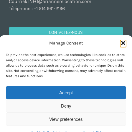
Courriel:
INFO@ariannerelocation.com
Téléphone :
+1 514 991-2196
CONTACTEZ-NOUS!
Manage Consent
To provide the best experiences, we use technologies like cookies to store
SOCIALISEZ!
and/or access device information. Consenting to these technologies will
allow us to process data such as browsing behavior or unique IDs on this
site. Not consenting or withdrawing consent, may adversely affect certain
features and functions.
Accept
Deny
Copyright 1997-2026 ARIANNE Relocation Canada | All Rights Reserved |
Design by
Purely Pacha
View preferences
English
Français