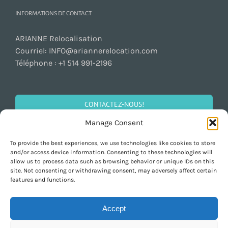
INFORMATIONS DE CONTACT
ARIANNE Relocalisation
Courriel:
INFO@ariannerelocation.com
Téléphone :
+1 514 991-2196
CONTACTEZ-NOUS!
Manage Consent
To provide the best experiences, we use technologies like cookies to store
SOCIALISEZ!
and/or access device information. Consenting to these technologies will
allow us to process data such as browsing behavior or unique IDs on this
site. Not consenting or withdrawing consent, may adversely affect certain
features and functions.
Accept