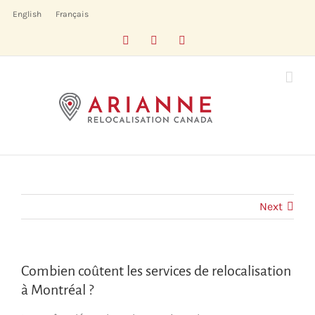
Skip
English
Français
to
Facebook
LinkedIn
X
content
Next
Combien coûtent les services de relocalisation
à Montréal ?