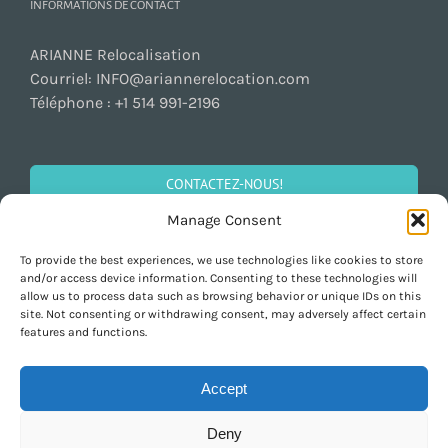
INFORMATIONS DE CONTACT
ARIANNE Relocalisation
Courriel:
INFO@ariannerelocation.com
Téléphone :
+1 514 991-2196
CONTACTEZ-NOUS!
Manage Consent
To provide the best experiences, we use technologies like cookies to store
SOCIALISEZ!
and/or access device information. Consenting to these technologies will
allow us to process data such as browsing behavior or unique IDs on this
site. Not consenting or withdrawing consent, may adversely affect certain
features and functions.
Accept
Deny
Copyright 1997-2026 ARIANNE Relocation Canada | All Rights Reserved |