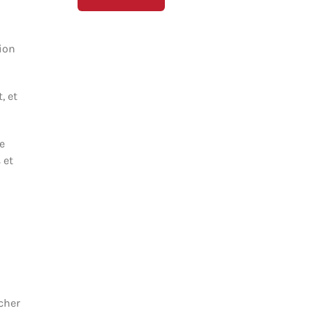
tion
, et
e
 et
cher