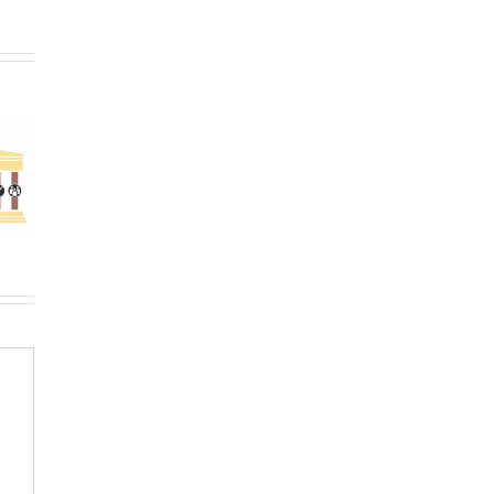
e votre
Le contexte
aration
Les 5-à-7 au
économique
ôt vous-
Québec
à Toronto
ême