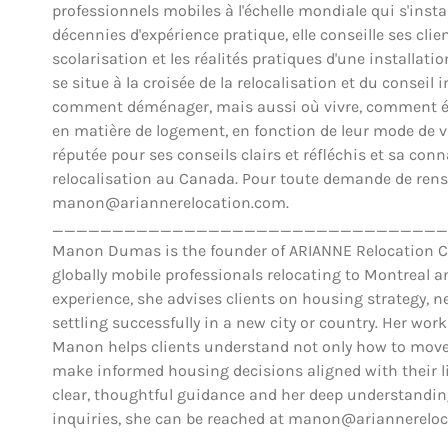
professionnels mobiles à l'échelle mondiale qui s'insta
décennies d'expérience pratique, elle conseille ses clien
scolarisation et les réalités pratiques d'une installat
se situe à la croisée de la relocalisation et du conse
comment déménager, mais aussi où vivre, comment éva
en matière de logement, en fonction de leur mode de vie,
réputée pour ses conseils clairs et réfléchis et sa co
relocalisation au Canada. Pour toute demande de rens
manon@ariannerelocation.com.
_________________________________
Manon Dumas is the founder of ARIANNE Relocation Can
globally mobile professionals relocating to Montreal 
experience, she advises clients on housing strategy, ne
settling successfully in a new city or country. Her work
Manon helps clients understand not only how to move,
make informed housing decisions aligned with their lif
clear, thoughtful guidance and her deep understanding
inquiries, she can be reached at manon@ariannerelo