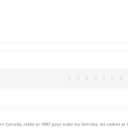
Facebook
X
Reddit
LinkedIn
Tumblr
Pinteres
Vk
Canada, créée en 1997 pour aider les familles, les cadres et 