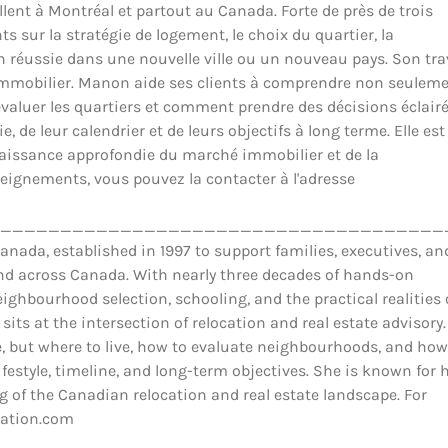
llent à Montréal et partout au Canada. Forte de près de trois
ts sur la stratégie de logement, le choix du quartier, la
ion réussie dans une nouvelle ville ou un nouveau pays. Son tra
il immobilier. Manon aide ses clients à comprendre non seulem
luer les quartiers et comment prendre des décisions éclair
 de leur calendrier et de leurs objectifs à long terme. Elle est
nnaissance approfondie du marché immobilier et de la
eignements, vous pouvez la contacter à l'adresse
_____________________________________
ada, established in 1997 to support families, executives, an
and across Canada. With nearly three decades of hands-on
ighbourhood selection, schooling, and the practical realities 
 sits at the intersection of relocation and real estate advisory.
 but where to live, how to evaluate neighbourhoods, and how
estyle, timeline, and long-term objectives. She is known for 
 of the Canadian relocation and real estate landscape. For
cation.com