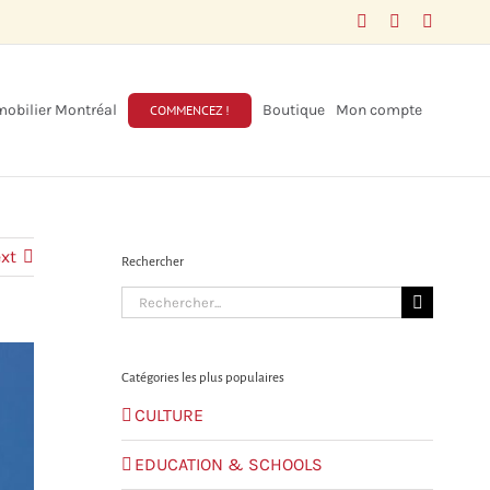
Facebook
LinkedIn
X
obilier Montréal
Boutique
Mon compte
COMMENCEZ !
xt
Rechercher
Search
for:
Catégories les plus populaires
CULTURE
EDUCATION & SCHOOLS