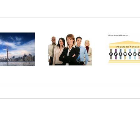
Le Canada se
classe au
Au travail au
3ème rang
Fair
Canada :
mondial de
décl
l’intégration
l’Indice de
d’imp
professionnelle
Prospérité
m
des cadres
Legatum
2013