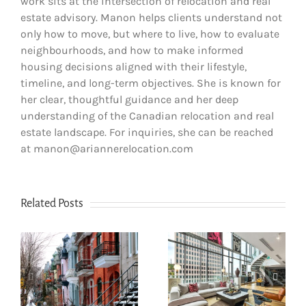
work sits at the intersection of relocation and real
estate advisory. Manon helps clients understand not
only how to move, but where to live, how to evaluate
neighbourhoods, and how to make informed
housing decisions aligned with their lifestyle,
timeline, and long-term objectives. She is known for
her clear, thoughtful guidance and her deep
understanding of the Canadian relocation and real
estate landscape. For inquiries, she can be reached
at manon@ariannerelocation.com
Related Posts
Comment les
nouveaux
e
arrivants
Comment
réussissent à
déclarer ses
e
louer à Montréal
impôts au