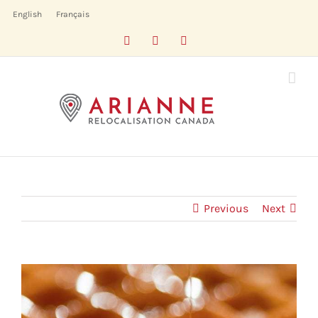
Skip
English
Français
to
Facebook
LinkedIn
X
content
Previous
Next
View
Larger
Image