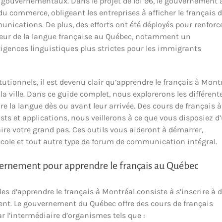
es gouvernementaux. Dans le projet de loi 96, le gouvernement 
u commerce, obligeant les entreprises à afficher le français 
unications. De plus, des efforts ont été déployés pour renforc
teur de la langue française au Québec, notamment un
xigences linguistiques plus strictes pour les immigrants
tionnels, il est devenu clair qu’apprendre le français à Mont
e la ville. Dans ce guide complet, nous explorerons les différent
 la langue dès ou avant leur arrivée. Des cours de français à
ts et applications, nous veillerons à ce que vous disposiez d
re votre grand pas. Ces outils vous aideront à démarrer,
l’école et tout autre type de forum de communication intégral.
vernement pour apprendre le français au Québec
les d’apprendre le français à Montréal consiste à s’inscrire à 
nt. Le gouvernement du Québec offre des cours de français
 l’intermédiaire d’organismes tels que :