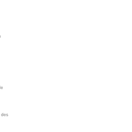
e
de
 des