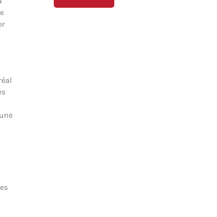
a
de
er
réal
es
’une
des