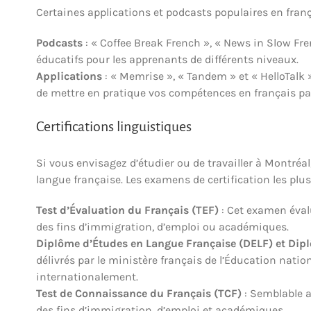
Certaines applications et podcasts populaires en franç
Podcasts
: « Coffee Break French », « News in Slow Fr
éducatifs pour les apprenants de différents niveaux.
Applications
: « Memrise », « Tandem » et « HelloTalk »
de mettre en pratique vos compétences en français par
Certifications linguistiques
Si vous envisagez d’étudier ou de travailler à Montréal
langue française. Les examens de certification les plus
Test d’Évaluation du Français (TEF)
: Cet examen éval
des fins d’immigration, d’emploi ou académiques.
Diplôme d’Études en Langue Française (DELF) et Dip
délivrés par le ministère français de l’Éducation natio
internationalement.
Test de Connaissance du Français (TCF)
: Semblable a
des fins d’immigration, d’emploi et académiques.