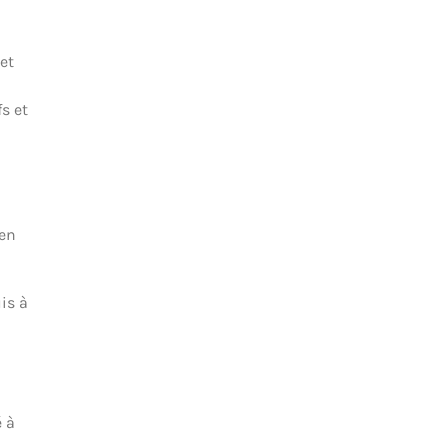
et
s et
 en
is à
é à