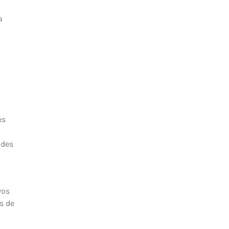
a
es
 des
vos
s de