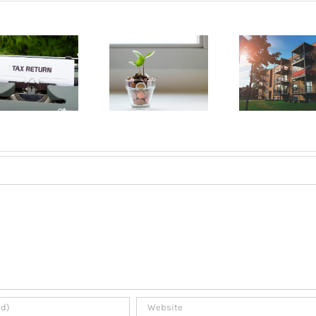
Achet
Ouvrir un
Comment
Le P
compte
louer un
Mont-
bancaire au
appartement
gui
Québec
à Montréal?
l’ac
pou