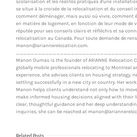
scolarisation et les réalités pratiques d'une installat
se situe à la croisée de la relocalisation et du conse
comment déménager, mais aussi où vivre, comment éva
en matière de logement, en fonction de leur mode de vie,
réputée pour ses conseils clairs et réfléchis et sa co
relocalisation au Canada. Pour toute demande de rens
manon@ariannerelocation.com.
_________________________________
Manon Dumas is the founder of ARIANNE Relocation Can
globally mobile professionals relocating to Montreal 
experience, she advises clients on housing strategy, ne
settling successfully in a new city or country. Her work
Manon helps clients understand not only how to move,
make informed housing decisions aligned with their lif
clear, thoughtful guidance and her deep understanding
inquiries, she can be reached at manon@ariannerelo
Comment les
Related Posts