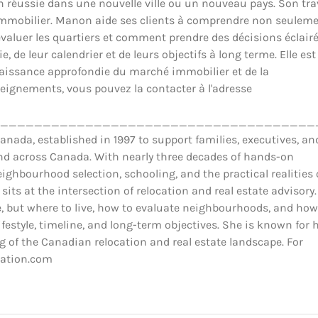
ion réussie dans une nouvelle ville ou un nouveau pays. Son tra
il immobilier. Manon aide ses clients à comprendre non seulem
luer les quartiers et comment prendre des décisions éclair
 de leur calendrier et de leurs objectifs à long terme. Elle est
nnaissance approfondie du marché immobilier et de la
eignements, vous pouvez la contacter à l'adresse
_____________________________________
ada, established in 1997 to support families, executives, an
and across Canada. With nearly three decades of hands-on
ighbourhood selection, schooling, and the practical realities 
 sits at the intersection of relocation and real estate advisory.
 but where to live, how to evaluate neighbourhoods, and how
estyle, timeline, and long-term objectives. She is known for 
 of the Canadian relocation and real estate landscape. For
cation.com