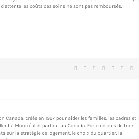
i d’attente les coûts des soins ne sont pas remboursés.
Facebook
X
Reddit
LinkedIn
Tumblr
Pinteres
Vk
Canada, créée en 1997 pour aider les familles, les cadres et 
llent à Montréal et partout au Canada. Forte de près de trois
ts sur la stratégie de logement, le choix du quartier, la