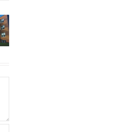
nouveaux
er dans
arrivants
lateau-
réussissent à
Comment
Royal :
louer à
déclarer ses
de de
Montréal
impôts au
heteur
sans
Québec
r 2026
historique de
crédit
canadien