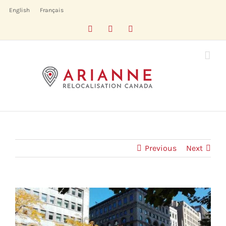
Skip
English
Français
to
Facebook
LinkedIn
X
content
Previous
Next
View
Larger
Image