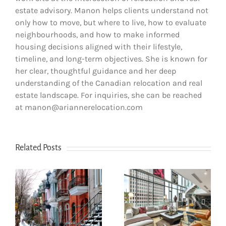
estate advisory. Manon helps clients understand not
only how to move, but where to live, how to evaluate
neighbourhoods, and how to make informed
housing decisions aligned with their lifestyle,
timeline, and long-term objectives. She is known for
her clear, thoughtful guidance and her deep
understanding of the Canadian relocation and real
estate landscape. For inquiries, she can be reached
at manon@ariannerelocation.com
Related Posts
Comment les
nouveaux
e
arrivants
Comment
réussissent à
déclarer ses
e
louer à Montréal
impôts au