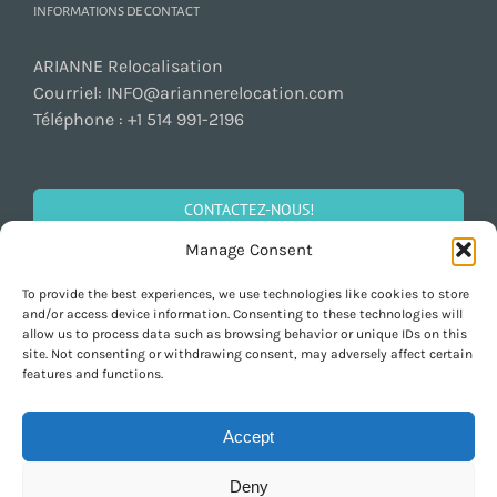
INFORMATIONS DE CONTACT
ARIANNE Relocalisation
Courriel:
INFO@ariannerelocation.com
Téléphone :
+1 514 991-2196
CONTACTEZ-NOUS!
Manage Consent
To provide the best experiences, we use technologies like cookies to store
SOCIALISEZ!
and/or access device information. Consenting to these technologies will
allow us to process data such as browsing behavior or unique IDs on this
site. Not consenting or withdrawing consent, may adversely affect certain
features and functions.
Accept
Deny
Copyright 1997-2026 ARIANNE Relocation Canada | All Rights Reserved |