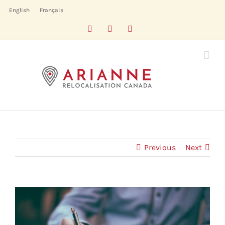
Skip
English
Français
to
Facebook
LinkedIn
X
content
Previous
Next
View
Larger
Image