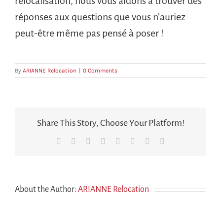
relocalisation, nous vous aidons à trouver des
réponses aux questions que vous n’auriez
peut-être même pas pensé à poser !
By
ARIANNE Relocation
|
0 Comments
Share This Story, Choose Your Platform!
Facebook
X
Reddit
LinkedIn
Tumblr
Pinterest
Vk
Courriel
About the Author:
ARIANNE Relocation