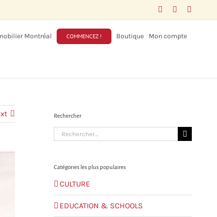
Facebook
LinkedIn
X
obilier Montréal
Boutique
Mon compte
COMMENCEZ !
xt
Rechercher
Search
for:
Catégories les plus populaires
CULTURE
EDUCATION & SCHOOLS