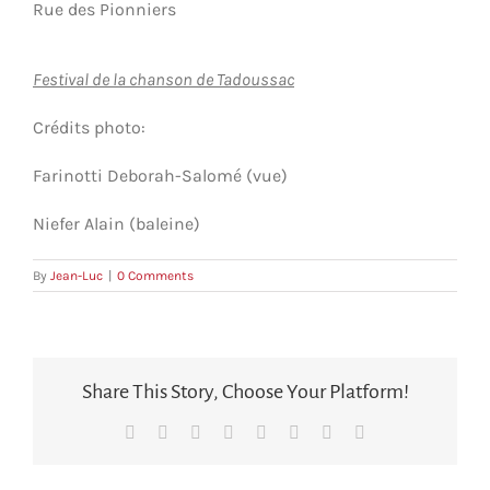
Rue des Pionniers
Festival de la chanson de Tadoussac
Crédits photo:
Farinotti Deborah-Salomé (vue)
Niefer Alain (baleine)
By
Jean-Luc
|
0 Comments
Share This Story, Choose Your Platform!
Facebook
X
Reddit
LinkedIn
Tumblr
Pinterest
Vk
Courriel