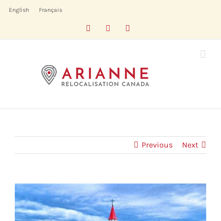
Skip
English
Français
to
Facebook
LinkedIn
X
content
Previous
Next
View
Larger
Image