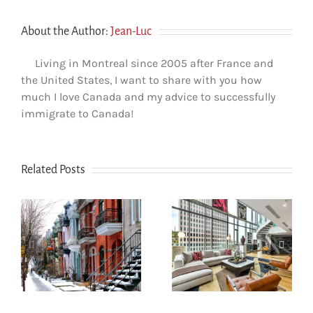
About the Author:
Jean-Luc
Living in Montreal since 2005 after France and
the United States, I want to share with you how
much I love Canada and my advice to successfully
immigrate to Canada!
Related Posts
Comment les
nouveaux
e
arrivants
Comment
réussissent à
déclarer ses
e
louer à Montréal
impôts au
r
sans historique
Québec
de crédit