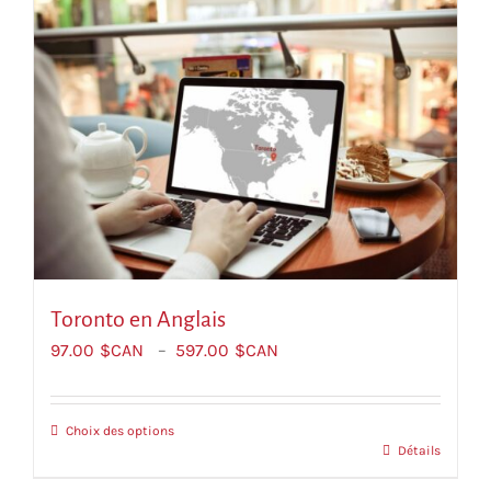
Toronto еn Anglais
Plage
97.00
$CAN
–
597.00
$CAN
de
prix :
$CAN97.00
Choix des options
Ce
Détails
à
produit
$CAN597.00