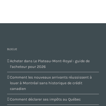
a
plusieurs
variations.
Les
options
peuvent
être
choisies
BLOGUE
sur
la
Acheter dans Le Plateau-Mont-Royal : guide de
page
l’acheteur pour 2026
du
produit
Comment les nouveaux arrivants réussissent à
louer à Montréal sans historique de crédit
canadien
Comment déclarer ses impôts au Québec