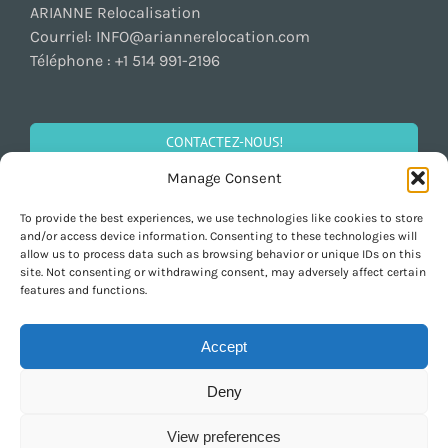
ARIANNE Relocalisation
Courriel:
INFO@ariannerelocation.com
Téléphone :
+1 514 991-2196
CONTACTEZ-NOUS!
Manage Consent
To provide the best experiences, we use technologies like cookies to store
SOCIALISEZ!
and/or access device information. Consenting to these technologies will
allow us to process data such as browsing behavior or unique IDs on this
site. Not consenting or withdrawing consent, may adversely affect certain
features and functions.
Accept
Deny
Copyright 1997-2026 ARIANNE Relocation Canada | All Rights Reserved |
Design by
Purely Pacha
View preferences