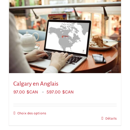
plusieurs
variations.
Les
options
peuvent
être
choisies
sur
la
page
du
produit
Calgary еn Anglais
Plage
97.00
$CAN
–
597.00
$CAN
de
prix :
$CAN97.00
Choix des options
Ce
Détails
à
produit
$CAN597.00