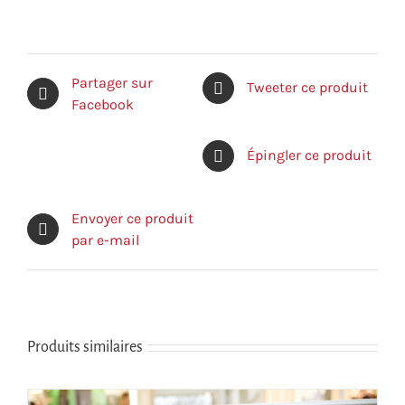
a
plusieurs
variations.
Les
Partager sur
Tweeter ce produit
options
Facebook
peuvent
être
Épingler ce produit
choisies
sur
la
Envoyer ce produit
page
par e-mail
du
produit
Produits similaires