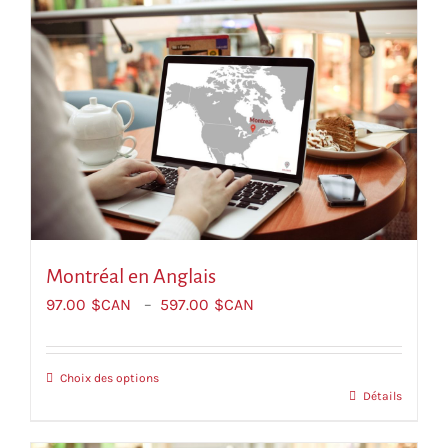
Montréal en Anglais
Plage
97.00
$CAN
–
597.00
$CAN
de
prix :
$CAN97.00
Choix des options
Ce
Détails
à
produit
$CAN597.00
a