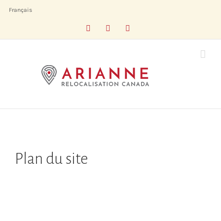
Skip
Français
to
Facebook
LinkedIn
X
content
Plan du site