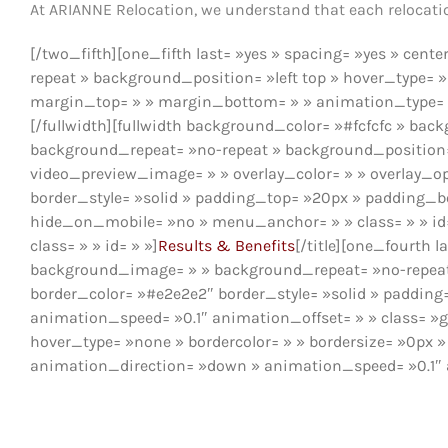
At ARIANNE Relocation, we understand that each relocation
[/two_fifth][one_fifth last= »yes » spacing= »yes » c
repeat » background_position= »left top » hover_type= »n
margin_top= » » margin_bottom= » » animation_type= » »
[/fullwidth][fullwidth background_color= »#fcfcfc » b
background_repeat= »no-repeat » background_position= 
video_preview_image= » » overlay_color= » » overlay_op
border_style= »solid » padding_top= »20px » padding_
hide_on_mobile= »no » menu_anchor= » » class= » » id= 
class= » » id= » »]
Results & Benefits
[/title][one_fourth 
background_image= » » background_repeat= »no-repeat » 
border_color= »#e2e2e2″ border_style= »solid » paddin
animation_speed= »0.1″ animation_offset= » » class= »gr
hover_type= »none » bordercolor= » » bordersize= »0px » 
animation_direction= »down » animation_speed= »0.1″ a