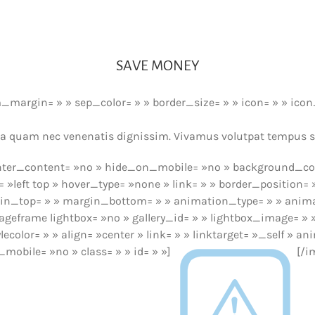
SAVE MONEY
margin= » » sep_color= » » border_size= » » icon= » » icon_c
acinia quam nec venenatis dignissim. Vivamus volutpat tempus 
enter_content= »no » hide_on_mobile= »no » background_col
left top » hover_type= »none » link= » » border_position= »
gin_top= » » margin_bottom= » » animation_type= » » anima
mageframe lightbox= »no » gallery_id= » » lightbox_image= »
ylecolor= » » align= »center » link= » » linktarget= »_self 
obile= »no » class= » » id= » »]
[/i