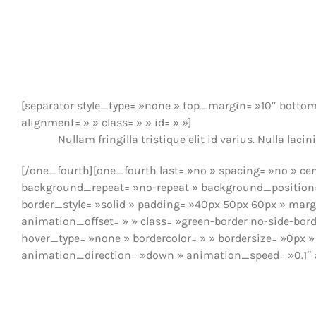
[separator style_type= »none » top_margin= »10″ bottom_
alignment= » » class= » » id= » »]
Nullam fringilla tristique elit id varius. Nulla l
[/one_fourth][one_fourth last= »no » spacing= »no » c
background_repeat= »no-repeat » background_position= »
border_style= »solid » padding= »40px 50px 60px » mar
animation_offset= » » class= »green-border no-side-bord
hover_type= »none » bordercolor= » » bordersize= »0px » 
animation_direction= »down » animation_speed= »0.1″ a