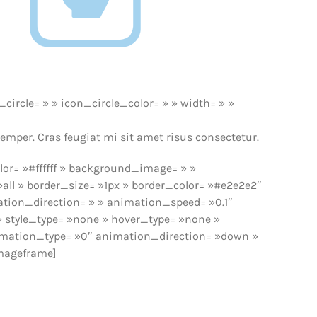
ircle= » » icon_circle_color= » » width= » »
semper. Cras feugiat mi sit amet risus consectetur.
or= »#ffffff » background_image= » »
all » border_size= »1px » border_color= »#e2e2e2″
tion_direction= » » animation_speed= »0.1″
 » style_type= »none » hover_type= »none »
» animation_type= »0″ animation_direction= »down »
mageframe]