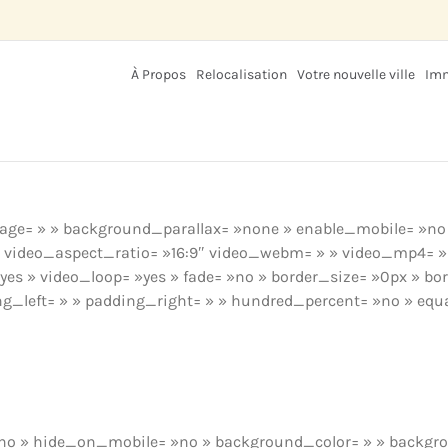
À Propos
Relocalisation
Votre nouvelle ville
Imm
mage= » » background_parallax= »none » enable_mobile= »no
» » video_aspect_ratio= »16:9″ video_webm= » » video_mp4= 
yes » video_loop= »yes » fade= »no » border_size= »0px » bor
g_left= » » padding_right= » » hundred_percent= »no » eq
= »no » hide_on_mobile= »no » background_color= » » backg