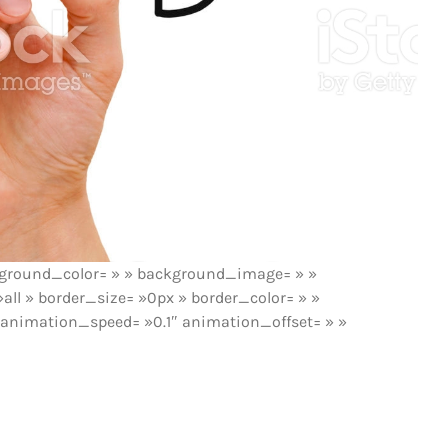
ckground_color= » » background_image= » »
all » border_size= »0px » border_color= » »
 animation_speed= »0.1″ animation_offset= » »