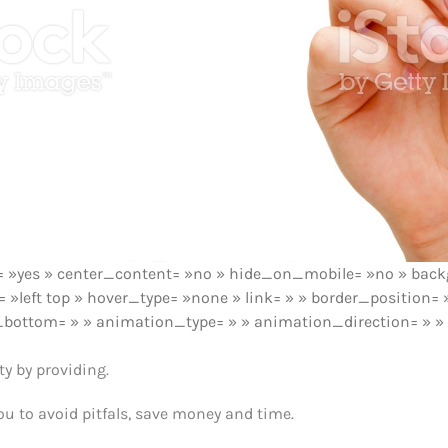
ng= »yes » center_content= »no » hide_on_mobile= »no » ba
left top » hover_type= »none » link= » » border_position= »
_bottom= » » animation_type= » » animation_direction= » »
ty by providing.
ou to avoid pitfals, save money and time.