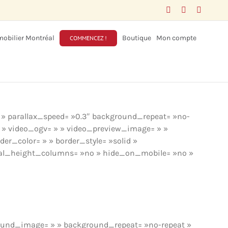
Facebook
LinkedIn
X
obilier Montréal
Boutique
Mon compte
COMMENCEZ !
 » parallax_speed= »0.3″ background_repeat= »no-
» » video_ogv= » » video_preview_image= » »
der_color= » » border_style= »solid »
ual_height_columns= »no » hide_on_mobile= »no »
round_image= » » background_repeat= »no-repeat »