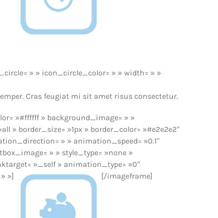
ircle= » » icon_circle_color= » » width= » »
semper. Cras feugiat mi sit amet risus consectetur.
or= »#ffffff » background_image= » »
all » border_size= »1px » border_color= »#e2e2e2″
tion_direction= » » animation_speed= »0.1″
ghtbox_image= » » style_type= »none »
linktarget= »_self » animation_type= »0″
 » »]
[/imageframe]