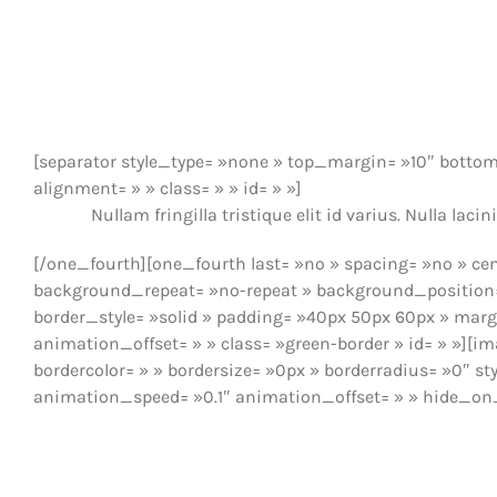
[separator style_type= »none » top_margin= »10″ bottom_
alignment= » » class= » » id= » »]
Nullam fringilla tristique elit id varius. Nulla l
[/one_fourth][one_fourth last= »no » spacing= »no » c
background_repeat= »no-repeat » background_position= »
border_style= »solid » padding= »40px 50px 60px » mar
animation_offset= » » class= »green-border » id= » »][i
bordercolor= » » bordersize= »0px » borderradius= »0″ st
animation_speed= »0.1″ animation_offset= » » hide_on_m