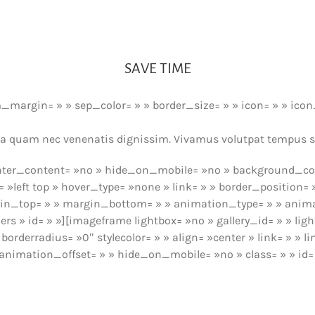
SAVE TIME
margin= » » sep_color= » » border_size= » » icon= » » icon_c
acinia quam nec venenatis dignissim. Vivamus volutpat tempus 
enter_content= »no » hide_on_mobile= »no » background_col
left top » hover_type= »none » link= » » border_position= »
gin_top= » » margin_bottom= » » animation_type= » » anima
ers » id= » »][imageframe lightbox= »no » gallery_id= » » li
borderradius= »0″ stylecolor= » » align= »center » link= » » 
nimation_offset= » » hide_on_mobile= »no » class= » » id=