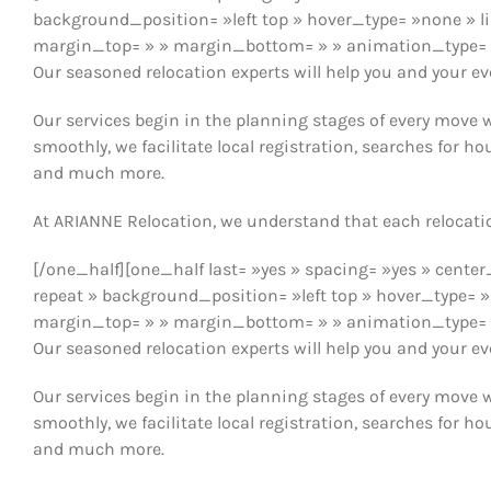
background_position= »left top » hover_type= »none » li
margin_top= » » margin_bottom= » » animation_type= » 
Our seasoned relocation experts will help you and your ever
Our services begin in the planning stages of every move w
smoothly, we facilitate local registration, searches for ho
and much more.
At ARIANNE Relocation, we understand that each relocation
[/one_half][one_half last= »yes » spacing= »yes » ce
repeat » background_position= »left top » hover_type= »n
margin_top= » » margin_bottom= » » animation_type= » 
Our seasoned relocation experts will help you and your ever
Our services begin in the planning stages of every move w
smoothly, we facilitate local registration, searches for ho
and much more.