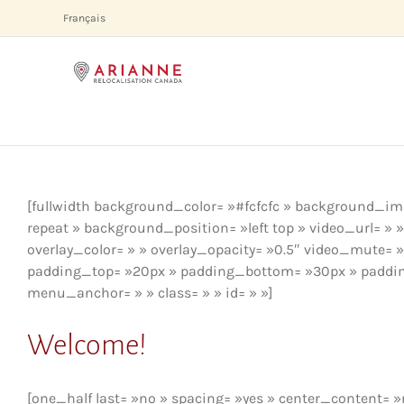
Skip
Français
to
content
[fullwidth background_color= »#fcfcfc » background_i
repeat » background_position= »left top » video_url= 
overlay_color= » » overlay_opacity= »0.5″ video_mute= »
padding_top= »20px » padding_bottom= »30px » paddin
menu_anchor= » » class= » » id= » »]
Welcome!
[one_half last= »no » spacing= »yes » center_content