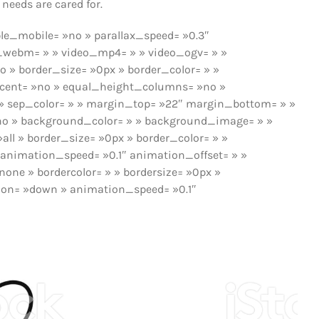
needs are cared for.
le_mobile= »no » parallax_speed= »0.3″
o_webm= » » video_mp4= » » video_ogv= » »
o » border_size= »0px » border_color= » »
rcent= »no » equal_height_columns= »no »
ne » sep_color= » » margin_top= »22″ margin_bottom= » »
 »no » background_color= » » background_image= » »
all » border_size= »0px » border_color= » »
 animation_speed= »0.1″ animation_offset= » »
none » bordercolor= » » bordersize= »0px »
ction= »down » animation_speed= »0.1″