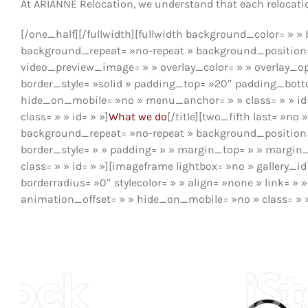
At ARIANNE Relocation, we understand that each relocation
[/one_half][/fullwidth][fullwidth background_color= »
background_repeat= »no-repeat » background_position= 
video_preview_image= » » overlay_color= » » overlay_op
border_style= »solid » padding_top= »20″ padding_bot
hide_on_mobile= »no » menu_anchor= » » class= » » id= 
class= » » id= » »]
What we do
[/title][two_fifth last= »
background_repeat= »no-repeat » background_position= »
border_style= » » padding= » » margin_top= » » margin
class= » » id= » »][imageframe lightbox= »no » gallery_i
borderradius= »0″ stylecolor= » » align= »none » link= 
animation_offset= » » hide_on_mobile= »no » class= » »