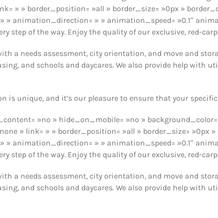
nk= » » border_position= »all » border_size= »0px » border_c
» animation_direction= » » animation_speed= »0.1″ animatio
y step of the way. Enjoy the quality of our exclusive, red-carp
ith a needs assessment, city orientation, and move and storag
using, and schools and daycares. We also provide help with util
 is unique, and it’s our pleasure to ensure that your specific 
nter_content= »no » hide_on_mobile= »no » background_colo
one » link= » » border_position= »all » border_size= »0px » 
» animation_direction= » » animation_speed= »0.1″ animatio
y step of the way. Enjoy the quality of our exclusive, red-carp
ith a needs assessment, city orientation, and move and storag
using, and schools and daycares. We also provide help with util