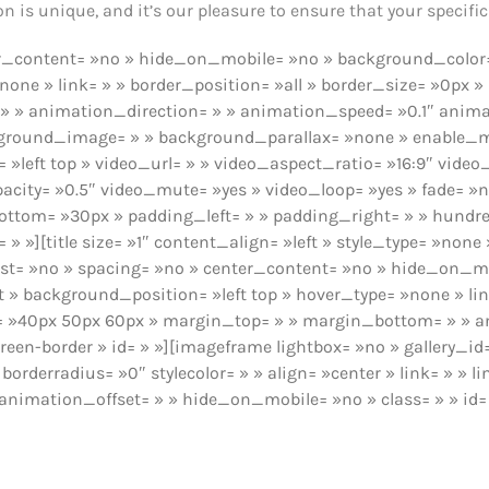
 is unique, and it’s our pleasure to ensure that your specific 
enter_content= »no » hide_on_mobile= »no » background_col
one » link= » » border_position= »all » border_size= »0px » 
 animation_direction= » » animation_speed= »0.1″ animation
ackground_image= » » background_parallax= »none » enable_m
»left top » video_url= » » video_aspect_ratio= »16:9″ vide
acity= »0.5″ video_mute= »yes » video_loop= »yes » fade= »n
bottom= »30px » padding_left= » » padding_right= » » hund
» »][title size= »1″ content_align= »left » style_type= »no
last= »no » spacing= »no » center_content= »no » hide_on_mo
background_position= »left top » hover_type= »none » link=
g= »40px 50px 60px » margin_top= » » margin_bottom= » » a
een-border » id= » »][imageframe lightbox= »no » gallery_id
borderradius= »0″ stylecolor= » » align= »center » link= » » 
nimation_offset= » » hide_on_mobile= »no » class= » » id=