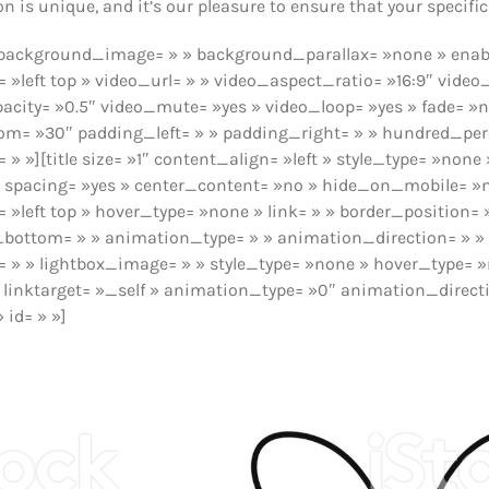
 is unique, and it’s our pleasure to ensure that your specific 
 » background_image= » » background_parallax= »none » enab
»left top » video_url= » » video_aspect_ratio= »16:9″ vide
acity= »0.5″ video_mute= »yes » video_loop= »yes » fade= »n
tom= »30″ padding_left= » » padding_right= » » hundred_pe
» »][title size= »1″ content_align= »left » style_type= »no
no » spacing= »yes » center_content= »no » hide_on_mobile=
left top » hover_type= »none » link= » » border_position= »
_bottom= » » animation_type= » » animation_direction= » »
d= » » lightbox_image= » » style_type= »none » hover_type= »
» » linktarget= »_self » animation_type= »0″ animation_dire
 id= » »]