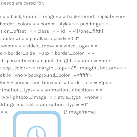
needs are cared for.
or= » » background_image= » » background_repeat= »no-
border_color= » » border_style= » » padding= » »
_offset= » » class= » » id= » »][/one_fifth]
obile= »no » parallax_speed= »0.3″
o_webm= » » video_mp4= » » video_ogv= » »
o » border_size= »0px » border_color= » »
red_percent= »no » equal_height_columns= »no »
ne » sep_color= » » margin_top= »25″ margin_bottom= » »
bile= »no » background_color= »#ffffff »
 » » border_position= »all » border_size= »1px »
nimation_type= » » animation_direction= » »
= » » lightbox_image= » » style_type= »none »
linktarget= »_self » animation_type= »0″
 » »]
[/imageframe]